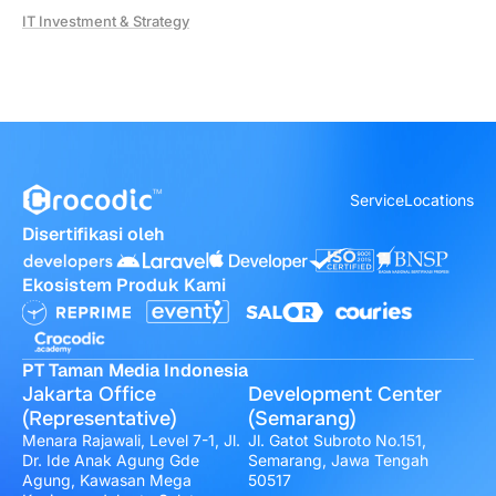
IT Investment & Strategy
Service
Locations
Disertifikasi oleh
Ekosistem Produk Kami
PT Taman Media Indonesia
Jakarta Office
Development Center
(Representative)
(Semarang)
Menara Rajawali, Level 7-1, Jl.
Jl. Gatot Subroto No.151,
Dr. Ide Anak Agung Gde
Semarang, Jawa Tengah
Agung, Kawasan Mega
50517