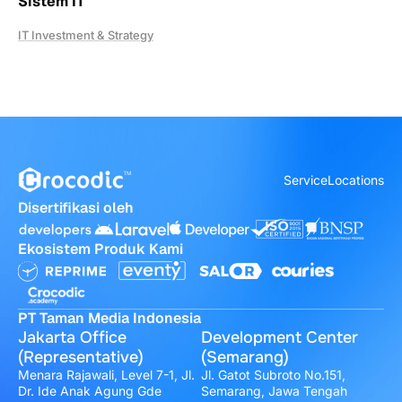
Sistem IT
IT Investment & Strategy
Service
Locations
Disertifikasi oleh
Ekosistem Produk Kami
PT Taman Media Indonesia
Jakarta Office
Development Center
(Representative)
(Semarang)
Menara Rajawali, Level 7-1, Jl.
Jl. Gatot Subroto No.151,
Dr. Ide Anak Agung Gde
Semarang, Jawa Tengah