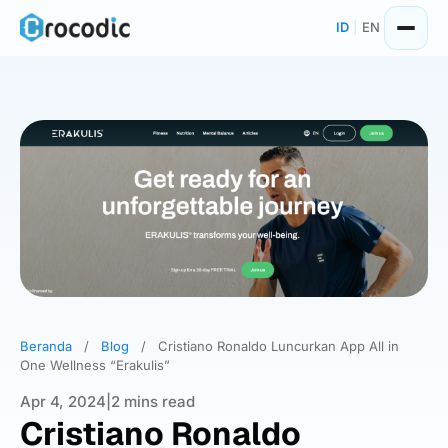
Skip
ID
|
EN
to
content
Beranda
/
Blog
/
Cristiano Ronaldo Luncurkan App All in
One Wellness “Erakulis”
Apr 4, 2024
|
2 mins read
Cristiano Ronaldo