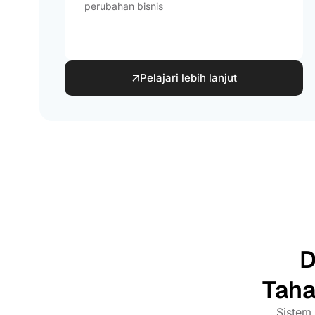
perubahan bisnis
Pelajari lebih lanjut
D
Taha
Sistem 