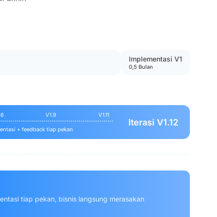
Implementasi V1
0,5 Bulan
.6
V1.9
V1.11
Iterasi V1.12
ntasi + feedback tiap pekan
entasi tiap pekan, bisnis langsung merasakan