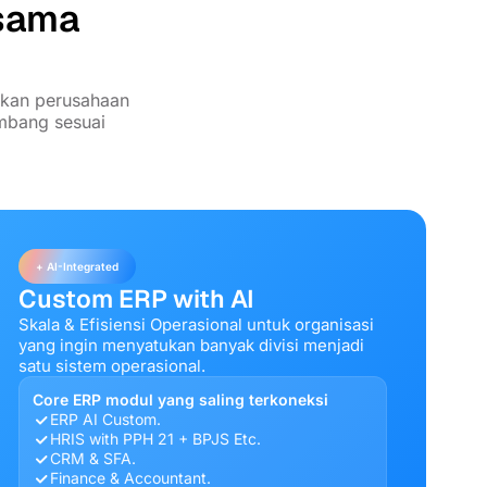
rsama
nkan perusahaan
embang sesuai
+ AI-Integrated
Custom ERP with AI
Skala & Efisiensi Operasional untuk organisasi
yang ingin menyatukan banyak divisi menjadi
satu sistem operasional.
Core ERP modul yang saling terkoneksi
ERP AI Custom.
HRIS with PPH 21 + BPJS Etc.
CRM & SFA.
Finance & Accountant.