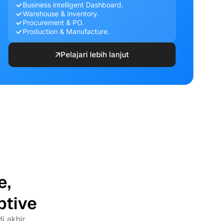
Business intelligent Dashboard.
Warehouse & inventory.
Procurement & PO.
Production & Manufacture.
Pelajari lebih lanjut
e,
ptive
i akhir.