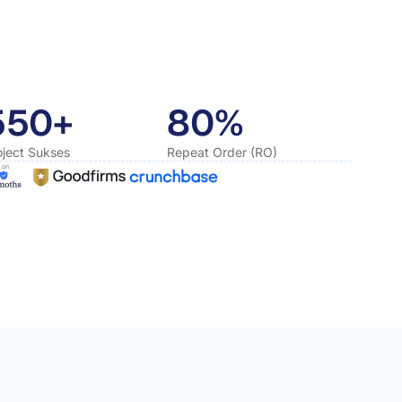
550+
80%
oject Sukses
Repeat Order (RO)