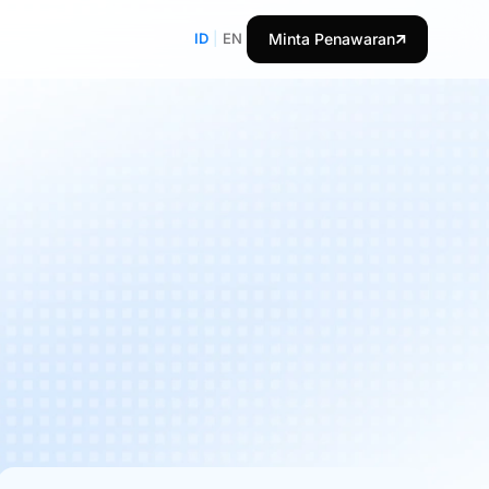
ID
|
EN
Minta Penawaran