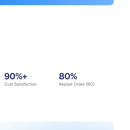
90%+
80%
Cust Satisfaction
Repeat Order (RO)