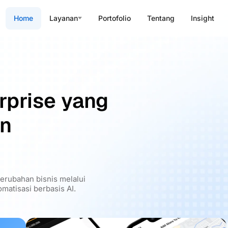
Home
Layanan
Portofolio
Tentang
Insight
rprise yang
an
rubahan bisnis melalui
matisasi berbasis AI.