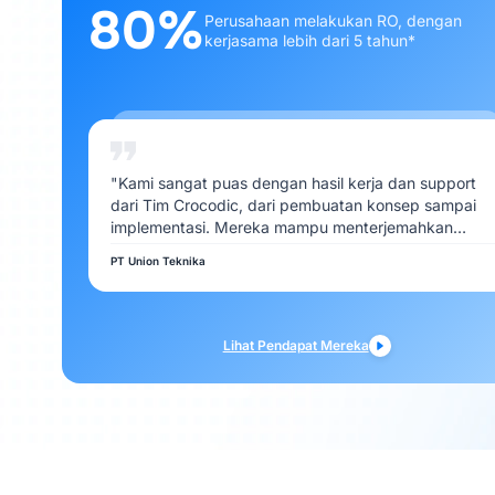
80%
Perusahaan melakukan RO, dengan
kerjasama lebih dari 5 tahun*
"Kami sangat puas dengan hasil kerja dan support
dari Tim Crocodic, dari pembuatan konsep sampai
implementasi. Mereka mampu menterjemahkan
kebutuhan Kami dengan baik"
PT Union Teknika
Lihat Pendapat Mereka