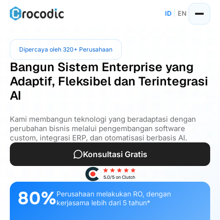
ID
|
EN
Dipercaya oleh 320+ Perusahaan
Bangun Sistem Enterprise yang
Adaptif, Fleksibel dan Terintegrasi
AI
Kami membangun teknologi yang beradaptasi dengan
perubahan bisnis melalui pengembangan software
custom, integrasi ERP, dan otomatisasi berbasis AI.
Konsultasi Gratis
80%
Perusahaan melakukan RO, dengan
kerjasama lebih dari 5 tahun*