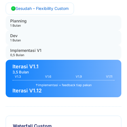
Sesudah – Flexibility Custom
Planning
1 Bulan
Dev
1 Bulan
Implementasi V1
0,5 Bulan
Iterasi V1.1
3,5 Bulan
V1.3
V1.6
V1.9
V1.11
↑
implementasi + feedback tiap pekan
Iterasi V1.12
Waterfall Custom