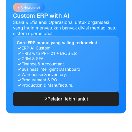
+ AI-Integrated
Custom ERP with AI
Skala & Efisiensi Operasional untuk organisasi
yang ingin menyatukan banyak divisi menjadi satu
sistem operasional.
Core ERP modul yang saling terkoneksi
ERP AI Custom.
HRIS with PPH 21 + BPJS Etc.
CRM & SFA.
Finance & Accountant.
Business intelligent Dashboard.
Warehouse & inventory.
Procurement & PO.
Production & Manufacture.
Pelajari lebih lanjut