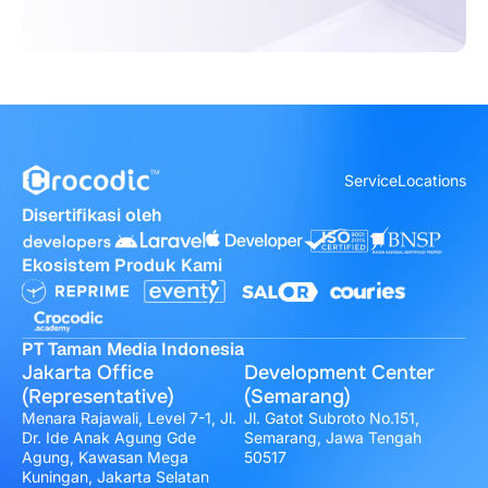
Service
Locations
Disertifikasi oleh
Ekosistem Produk Kami
PT Taman Media Indonesia
Jakarta Office
Development Center
(Representative)
(Semarang)
Menara Rajawali, Level 7-1, Jl.
Jl. Gatot Subroto No.151,
Dr. Ide Anak Agung Gde
Semarang, Jawa Tengah
Agung, Kawasan Mega
50517
Kuningan, Jakarta Selatan