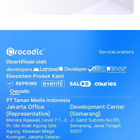
Service
Locations
Disertifikasi oleh
Ekosistem Produk Kami
PT Taman Media Indonesia
Jakarta Office
Development Center
(Representative)
(Semarang)
Menara Rajawali, Level 7-1, Jl.
Jl. Gatot Subroto No.151,
Dr. Ide Anak Agung Gde
Semarang, Jawa Tengah
Agung, Kawasan Mega
50517
Kuningan, Jakarta Selatan