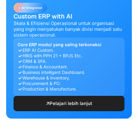
+ AI-Integrated
Custom ERP with AI
Skala & Efisiensi Operasional untuk organisasi
yang ingin menyatukan banyak divisi menjadi satu
sistem operasional.
Core ERP modul yang saling terkoneksi
ERP AI Custom.
HRIS with PPH 21 + BPJS Etc.
CRM & SFA.
Finance & Accountant.
Business intelligent Dashboard.
Warehouse & inventory.
Procurement & PO.
Production & Manufacture.
Pelajari lebih lanjut