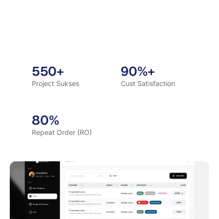
550+
90%+
Project Sukses
Cust Satisfaction
80%
Repeat Order (RO)