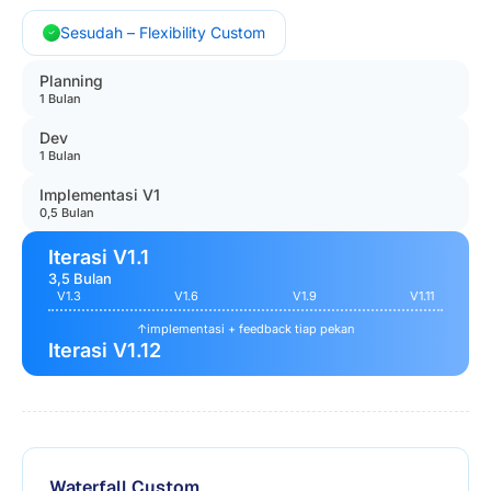
Sesudah – Flexibility Custom
Planning
1 Bulan
Dev
1 Bulan
Implementasi V1
0,5 Bulan
Iterasi V1.1
3,5 Bulan
V1.3
V1.6
V1.9
V1.11
↑
implementasi + feedback tiap pekan
Iterasi V1.12
Waterfall Custom