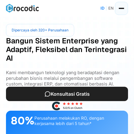
ID
|
EN
Dipercaya oleh 320+ Perusahaan
Bangun Sistem Enterprise yang
Adaptif, Fleksibel dan Terintegrasi
AI
Kami membangun teknologi yang beradaptasi dengan
perubahan bisnis melalui pengembangan software
custom, integrasi ERP, dan otomatisasi berbasis AI.
Konsultasi Gratis
80%
Perusahaan melakukan RO, dengan
kerjasama lebih dari 5 tahun*