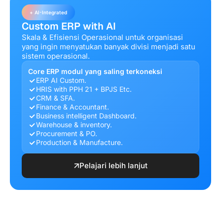
+ AI-Integrated
Custom ERP with AI
Skala & Efisiensi Operasional untuk organisasi
yang ingin menyatukan banyak divisi menjadi satu
sistem operasional.
Core ERP modul yang saling terkoneksi
ERP AI Custom.
HRIS with PPH 21 + BPJS Etc.
CRM & SFA.
Finance & Accountant.
Business intelligent Dashboard.
Warehouse & inventory.
Procurement & PO.
Production & Manufacture.
Pelajari lebih lanjut