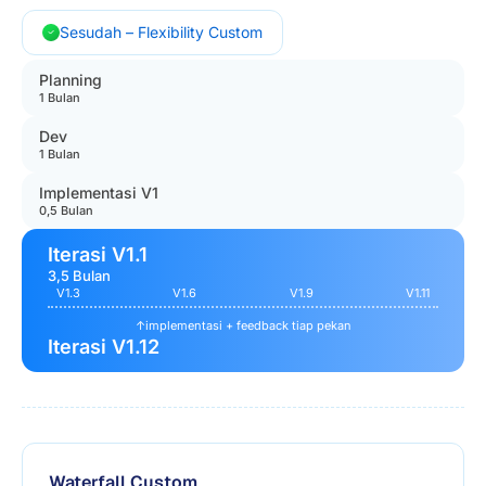
Sesudah – Flexibility Custom
Planning
1 Bulan
Dev
1 Bulan
Implementasi V1
0,5 Bulan
Iterasi V1.1
3,5 Bulan
V1.3
V1.6
V1.9
V1.11
↑
implementasi + feedback tiap pekan
Iterasi V1.12
Waterfall Custom