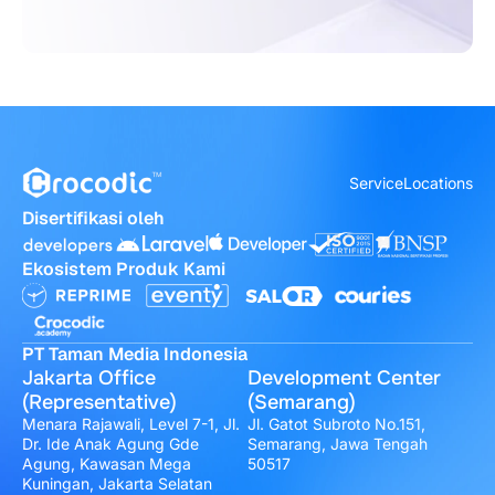
Service
Locations
Disertifikasi oleh
Ekosistem Produk Kami
PT Taman Media Indonesia
Jakarta Office
Development Center
(Representative)
(Semarang)
Menara Rajawali, Level 7-1, Jl.
Jl. Gatot Subroto No.151,
Dr. Ide Anak Agung Gde
Semarang, Jawa Tengah
Agung, Kawasan Mega
50517
Kuningan, Jakarta Selatan