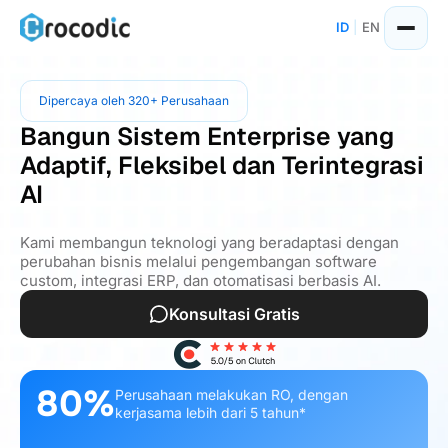
ID
|
EN
Dipercaya oleh 320+ Perusahaan
Bangun Sistem Enterprise yang
Adaptif, Fleksibel dan Terintegrasi
AI
Kami membangun teknologi yang beradaptasi dengan
perubahan bisnis melalui pengembangan software
custom, integrasi ERP, dan otomatisasi berbasis AI.
Konsultasi Gratis
80%
Perusahaan melakukan RO, dengan
kerjasama lebih dari 5 tahun*