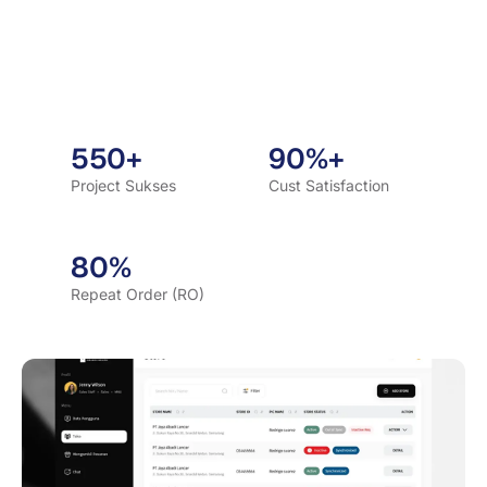
550+
90%+
Project Sukses
Cust Satisfaction
80%
Repeat Order (RO)