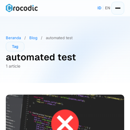
Skip
ID
|
EN
to
content
Beranda
/
Blog
/
automated test
Tag
automated test
1 article