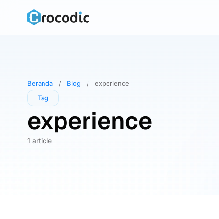
Skip
to
content
Beranda
/
Blog
/
experience
Tag
experience
1 article