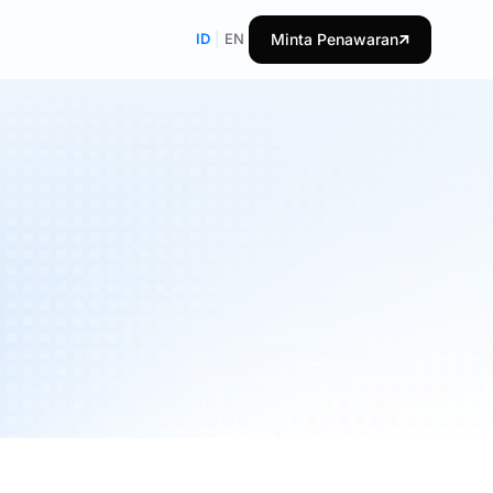
ID
|
EN
Minta Penawaran