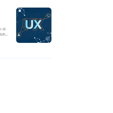
r di
ebih