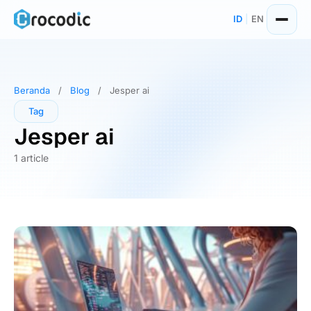
Skip
ID
|
EN
to
content
Beranda
/
Blog
/
Jesper ai
Tag
Jesper ai
1 article