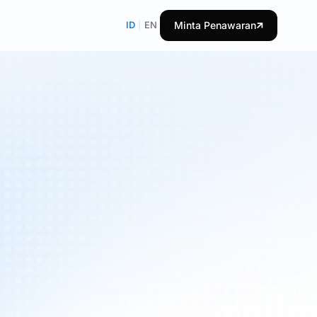
ID
|
EN
Minta Penawaran