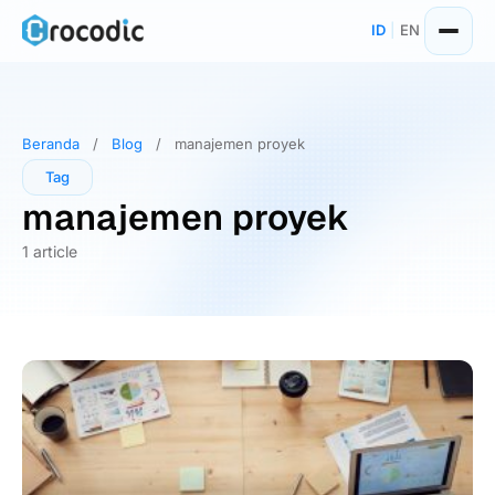
Skip
ID
|
EN
to
content
Beranda
/
Blog
/
manajemen proyek
Tag
manajemen proyek
1 article