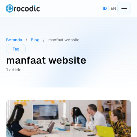
Skip
ID
|
EN
to
content
Beranda
/
Blog
/
manfaat website
Tag
manfaat website
1 article