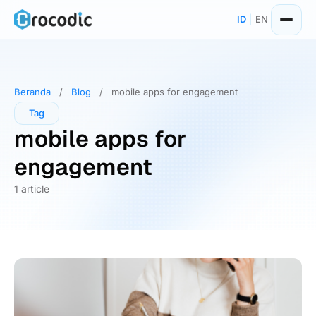
Skip
ID
|
EN
to
content
Beranda
/
Blog
/
mobile apps for engagement
Tag
mobile apps for
engagement
1 article