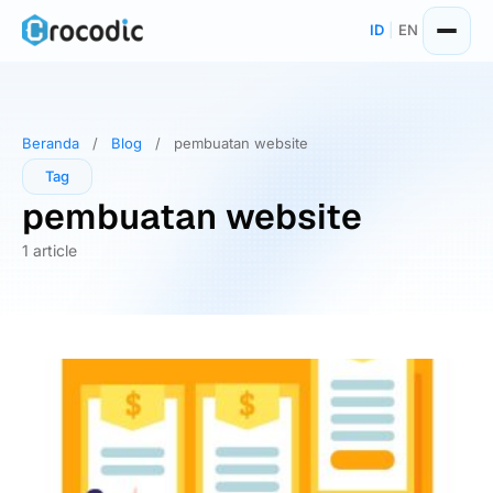
Skip
ID
|
EN
to
content
Beranda
/
Blog
/
pembuatan website
Tag
pembuatan website
1 article