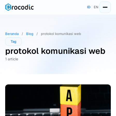
Skip
ID
|
EN
to
content
Beranda
/
Blog
/
protokol komunikasi web
Tag
protokol komunikasi web
1 article