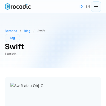
Skip
ID
|
EN
to
content
Beranda
/
Blog
/
Swift
Tag
Swift
1 article