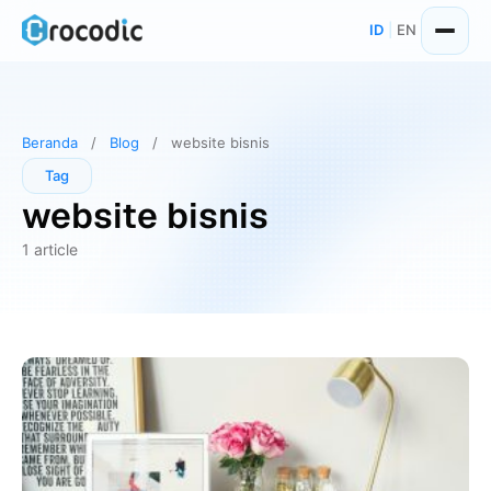
Skip
ID
|
EN
to
content
Beranda
/
Blog
/
website bisnis
Tag
website bisnis
1 article