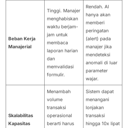
Rendah. AI
Tinggi. Manajer
hanya akan
menghabiskan
memberi
waktu berjam-
peringatan
jam untuk
Beban Kerja
(
alert
) pada
membaca
Manajerial
manajer jika
laporan harian
mendeteksi
dan
anomali di luar
memvalidasi
parameter
formulir.
wajar.
Menambah
Sistem dapat
volume
menangani
transaksi
lonjakan
Skalabilitas
operasional
transaksi
Kapasitas
berarti harus
hingga 10x lipat