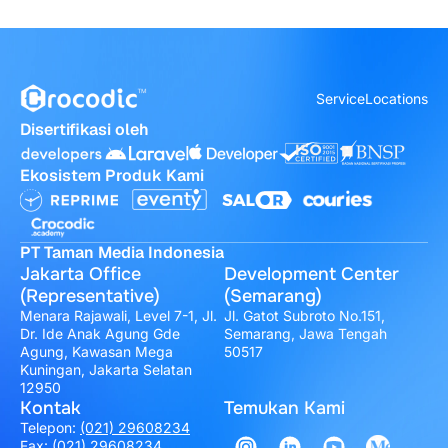
Service
Locations
Disertifikasi oleh
Ekosistem Produk Kami
PT Taman Media Indonesia
Jakarta Office
Development Center
(Representative)
(Semarang)
Menara Rajawali, Level 7-1, Jl.
Jl. Gatot Subroto No.151,
Dr. Ide Anak Agung Gde
Semarang, Jawa Tengah
Agung, Kawasan Mega
50517
Kuningan, Jakarta Selatan
12950
Kontak
Temukan Kami
Telepon:
(021) 29608234
Fax: (021) 29608234