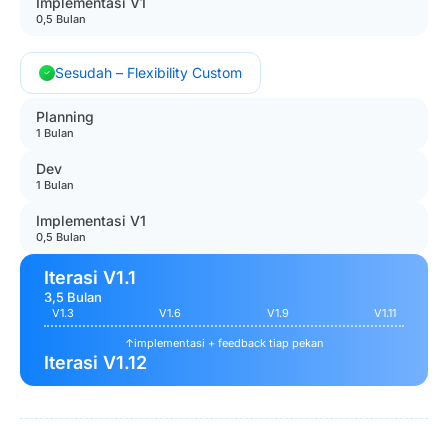
Implementasi V1
0,5 Bulan
Sesudah – Flexibility Custom
Planning
1 Bulan
Dev
1 Bulan
Implementasi V1
0,5 Bulan
Iterasi V1.1
3,5 Bulan
V1.3
V1.6
V1.9
V1.11
↑
implementasi + feedback tiap pekan
Iterasi V1.12