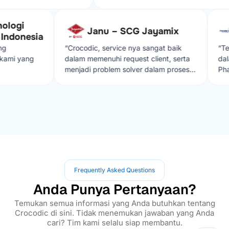
 sangat memuaskan,
dengan solusi yang diberikan
ogi
mi jika ada kendala dalam
Janu – SCG Jayamix
onesia
”
“Crocodic, service nya sangat baik
“Terim
i yang
dalam memenuhi request client, serta
dalam 
menjadi problem solver dalam proses
Pharma
develop aplikasi sehingga lebih
muda c
effisien”
terimak
Frequently Asked Questions
Anda Punya Pertanyaan?
Temukan semua informasi yang Anda butuhkan tentang
Crocodic di sini. Tidak menemukan jawaban yang Anda
cari? Tim kami selalu siap membantu.