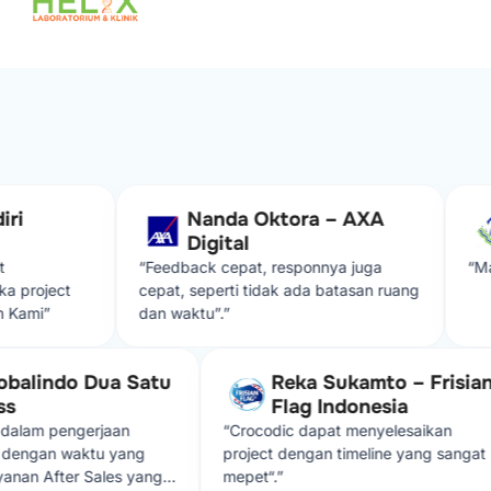
Nanda Oktora – AXA
Digital
“Feedback cepat, responnya juga
“Maju t
roject
cepat, seperti tidak ada batasan ruang
mi”
dan waktu”.”
. Globalindo Dua Satu
Reka Sukamto – Fri
press
Flag Indonesia
odic dalam pengerjaan
“Crocodic dapat menyelesaikan
sesuai dengan waktu yang
project dengan timeline yang sa
. Layanan After Sales yang
mepet“.”