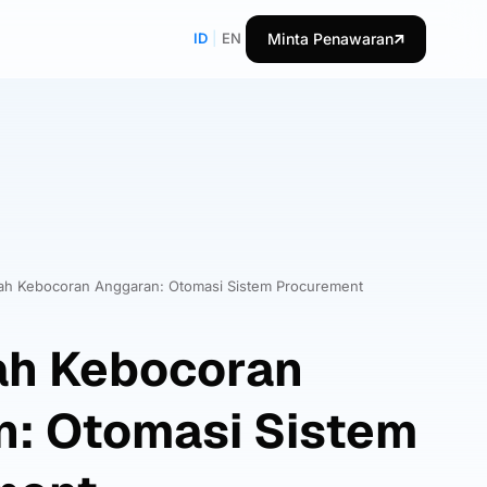
ID
|
EN
Minta Penawaran
h Kebocoran Anggaran: Otomasi Sistem Procurement
h Kebocoran
n: Otomasi Sistem