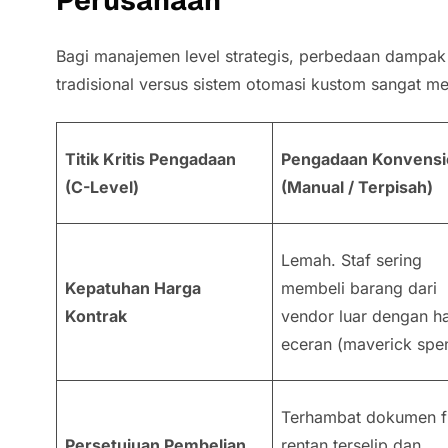
Bagi manajemen level strategis, perbedaan dampa
tradisional versus sistem otomasi kustom sangat m
Titik Kritis Pengadaan
Pengadaan Konvensi
(C-Level)
(Manual / Terpisah)
Lemah. Staf sering
Kepatuhan Harga
membeli barang dari
Kontrak
vendor luar dengan h
eceran (
maverick spe
Terhambat dokumen fi
Persetujuan Pembelian
rentan terselip dan