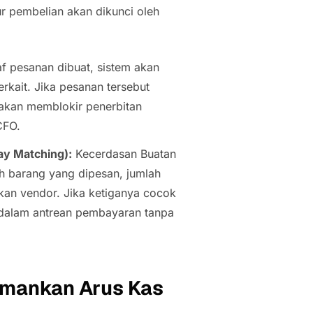
lur pembelian akan dikunci oleh
af pesanan dibuat, sistem akan
rkait. Jika pesanan tersebut
 akan memblokir penerbitan
CFO.
y Matching
):
Kecerdasan Buatan
h barang yang dipesan, jumlah
kan vendor. Jika ketiganya cocok
dalam antrean pembayaran tanpa
amankan Arus Kas