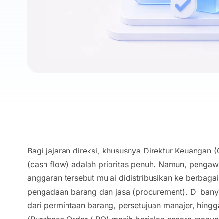
Bagi jajaran direksi, khususnya Direktur Keuangan 
(
cash flow
) adalah prioritas penuh. Namun, pengaw
anggaran tersebut mulai didistribusikan ke berbaga
pengadaan barang dan jasa (
procurement
). Di ban
dari permintaan barang, persetujuan manajer, hing
(
Purchase Order
/ PO) masih berjalan secara manua