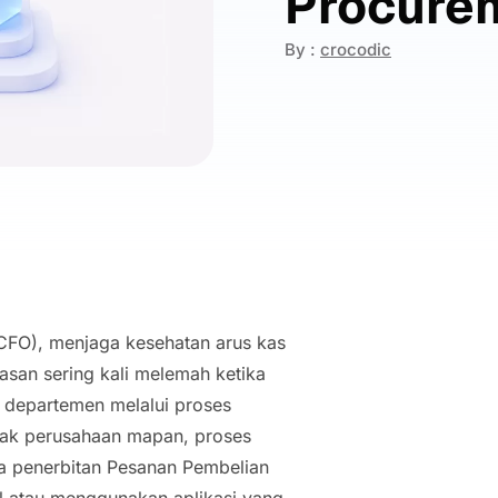
Procure
By :
crocodic
(CFO), menjaga kesehatan arus kas
asan sering kali melemah ketika
i departemen melalui proses
yak perusahaan mapan, proses
ga penerbitan Pesanan Pembelian
l atau menggunakan aplikasi yang