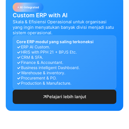
+ AI-Integrated
Custom ERP with AI
Skala & Efisiensi Operasional untuk organisasi
yang ingin menyatukan banyak divisi menjadi satu
sistem operasional.
Core ERP modul yang saling terkoneksi
ERP AI Custom.
HRIS with PPH 21 + BPJS Etc.
CRM & SFA.
Finance & Accountant.
Business intelligent Dashboard.
Warehouse & inventory.
Procurement & PO.
Production & Manufacture.
Pelajari lebih lanjut