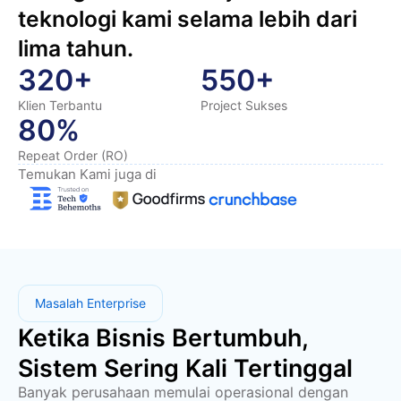
teknologi kami selama lebih dari
lima tahun.
320+
550+
Klien Terbantu
Project Sukses
80%
Repeat Order (RO)
Temukan Kami juga di
Masalah Enterprise
Ketika Bisnis Bertumbuh,
Sistem Sering Kali Tertinggal
Banyak perusahaan memulai operasional dengan