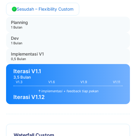
Sesudah – Flexibility Custom
Planning
1 Bulan
Dev
1 Bulan
Implementasi V1
0,5 Bulan
Iterasi V1.1
3,5 Bulan
V1.3
V1.6
V1.9
V1.11
↑
implementasi + feedback tiap pekan
Iterasi V1.12
Waterfall Custom