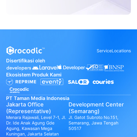
Service
Locations
Disertifikasi oleh
Ekosistem Produk Kami
PT Taman Media Indonesia
Jakarta Office
Development Center
(Representative)
(Semarang)
Menara Rajawali, Level 7-1, Jl.
Jl. Gatot Subroto No.151,
Dr. Ide Anak Agung Gde
Semarang, Jawa Tengah
Agung, Kawasan Mega
50517
Kuningan, Jakarta Selatan