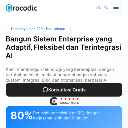
ID
|
EN
Dipercaya oleh 320+ Perusahaan
Bangun Sistem Enterprise yang
Adaptif, Fleksibel dan Terintegrasi
AI
Kami membangun teknologi yang beradaptasi dengan
perubahan bisnis melalui pengembangan software
custom, integrasi ERP, dan otomatisasi berbasis AI.
Konsultasi Gratis
80%
Perusahaan melakukan RO, dengan
kerjasama lebih dari 5 tahun*