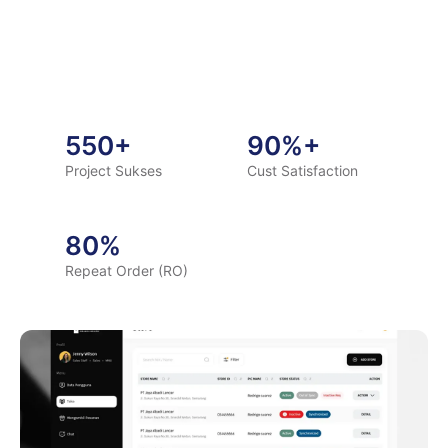
550+
90%+
Project Sukses
Cust Satisfaction
80%
Repeat Order (RO)