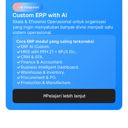
+ AI-Integrated
Custom ERP with AI
Skala & Efisiensi Operasional untuk organisasi
yang ingin menyatukan banyak divisi menjadi satu
sistem operasional.
Core ERP modul yang saling terkoneksi
ERP AI Custom.
HRIS with PPH 21 + BPJS Etc.
CRM & SFA.
Finance & Accountant.
Business intelligent Dashboard.
Warehouse & inventory.
Procurement & PO.
Production & Manufacture.
Pelajari lebih lanjut