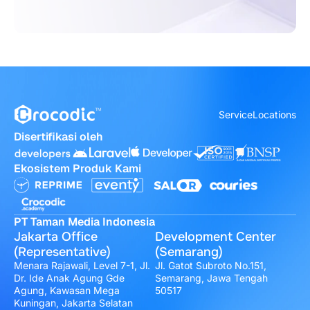
Service
Locations
Disertifikasi oleh
Ekosistem Produk Kami
PT Taman Media Indonesia
Jakarta Office
Development Center
(Representative)
(Semarang)
Menara Rajawali, Level 7-1, Jl.
Jl. Gatot Subroto No.151,
Dr. Ide Anak Agung Gde
Semarang, Jawa Tengah
Agung, Kawasan Mega
50517
Kuningan, Jakarta Selatan