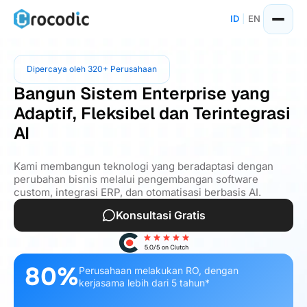
ID
|
EN
Dipercaya oleh 320+ Perusahaan
Bangun Sistem Enterprise yang
Adaptif, Fleksibel dan Terintegrasi
AI
Kami membangun teknologi yang beradaptasi dengan
perubahan bisnis melalui pengembangan software
custom, integrasi ERP, dan otomatisasi berbasis AI.
Konsultasi Gratis
80%
Perusahaan melakukan RO, dengan
kerjasama lebih dari 5 tahun*