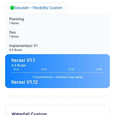
Sesudah – Flexibility Custom
Planning
1 Bulan
Dev
1 Bulan
Implementasi V1
0,5 Bulan
Iterasi V1.1
3,5 Bulan
V1.3
V1.6
V1.9
V1.11
↑
implementasi + feedback tiap pekan
Iterasi V1.12
Waterfall Custom