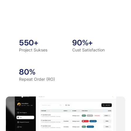
550+
90%+
Project Sukses
Cust Satisfaction
80%
Repeat Order (RO)