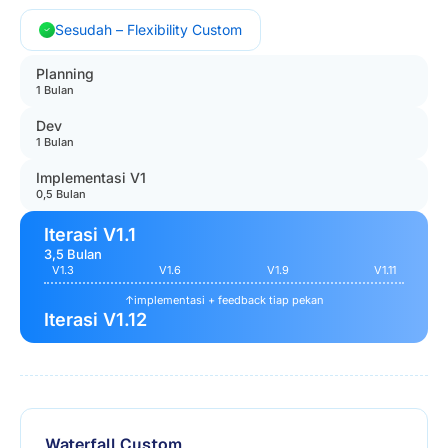
Sesudah – Flexibility Custom
Planning
1 Bulan
Dev
1 Bulan
Implementasi V1
0,5 Bulan
Iterasi V1.1
3,5 Bulan
V1.3
V1.6
V1.9
V1.11
↑
implementasi + feedback tiap pekan
Iterasi V1.12
Waterfall Custom