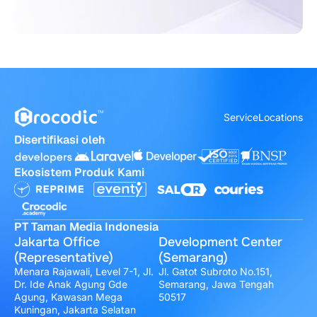
Service
Locations
Disertifikasi oleh
Ekosistem Produk Kami
PT Taman Media Indonesia
Jakarta Office
Development Center
(Representative)
(Semarang)
Menara Rajawali, Level 7-1, Jl.
Jl. Gatot Subroto No.151,
Dr. Ide Anak Agung Gde
Semarang, Jawa Tengah
Agung, Kawasan Mega
50517
Kuningan, Jakarta Selatan