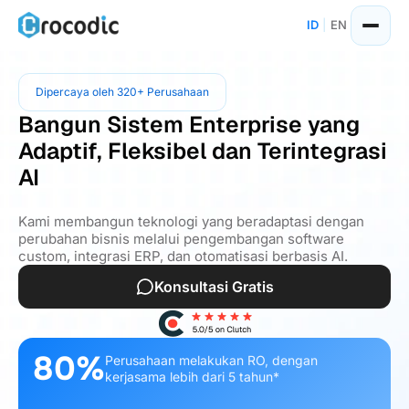
ID
|
EN
Dipercaya oleh 320+ Perusahaan
Bangun Sistem Enterprise yang
Adaptif, Fleksibel dan Terintegrasi
AI
Kami membangun teknologi yang beradaptasi dengan
perubahan bisnis melalui pengembangan software
custom, integrasi ERP, dan otomatisasi berbasis AI.
Konsultasi Gratis
80%
Perusahaan melakukan RO, dengan
kerjasama lebih dari 5 tahun*