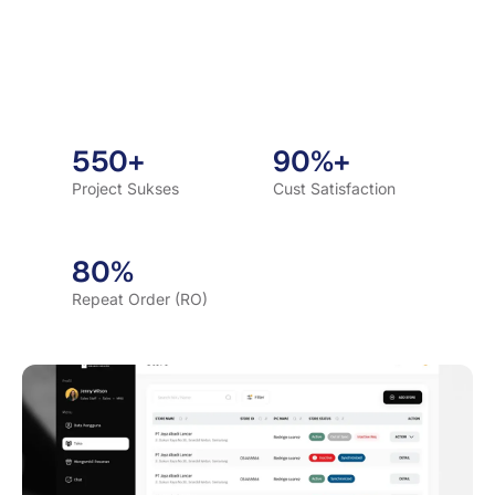
550+
90%+
Project Sukses
Cust Satisfaction
80%
Repeat Order (RO)