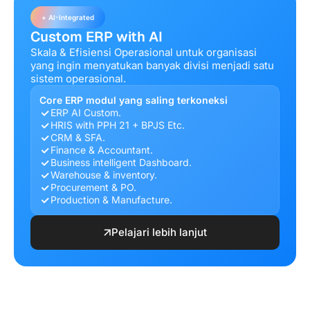
+ AI-Integrated
Custom ERP with AI
Skala & Efisiensi Operasional untuk organisasi
yang ingin menyatukan banyak divisi menjadi satu
sistem operasional.
Core ERP modul yang saling terkoneksi
ERP AI Custom.
HRIS with PPH 21 + BPJS Etc.
CRM & SFA.
Finance & Accountant.
Business intelligent Dashboard.
Warehouse & inventory.
Procurement & PO.
Production & Manufacture.
Pelajari lebih lanjut