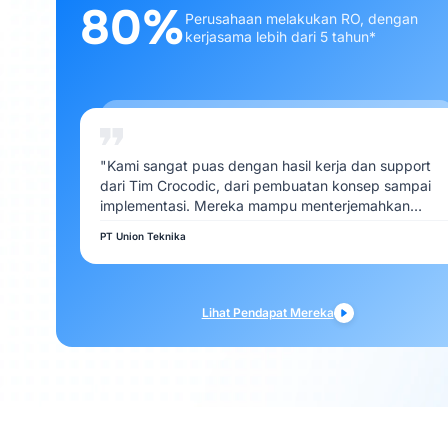
80%
Perusahaan melakukan RO, dengan
kerjasama lebih dari 5 tahun*
"Kami sangat puas dengan hasil kerja dan support
dari Tim Crocodic, dari pembuatan konsep sampai
implementasi. Mereka mampu menterjemahkan
kebutuhan Kami dengan baik"
PT Union Teknika
Lihat Pendapat Mereka