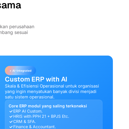
rsama
nkan perusahaan
embang sesuai
+ AI-Integrated
Custom ERP with AI
Skala & Efisiensi Operasional untuk organisasi
yang ingin menyatukan banyak divisi menjadi
satu sistem operasional.
Core ERP modul yang saling terkoneksi
ERP AI Custom.
HRIS with PPH 21 + BPJS Etc.
CRM & SFA.
Finance & Accountant.