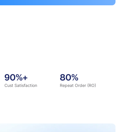
90%+
80%
Cust Satisfaction
Repeat Order (RO)