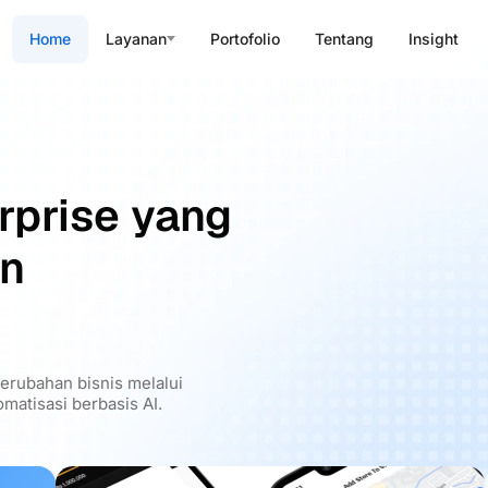
Home
Layanan
Portofolio
Tentang
Insight
rprise yang
an
rubahan bisnis melalui
matisasi berbasis AI.