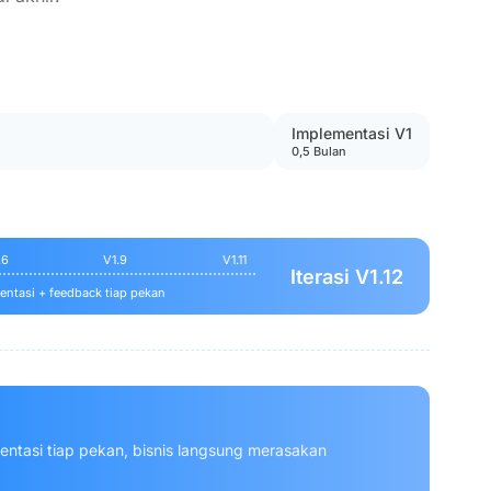
Implementasi V1
0,5 Bulan
.6
V1.9
V1.11
Iterasi V1.12
ntasi + feedback tiap pekan
entasi tiap pekan, bisnis langsung merasakan