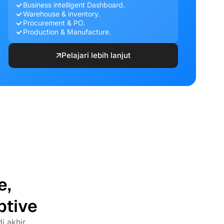
Business intelligent Dashboard.
Warehouse & inventory.
Procurement & PO.
Production & Manufacture.
Pelajari lebih lanjut
e,
ptive
i akhir.