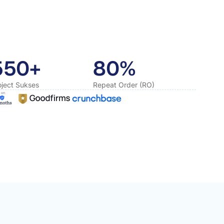
550+
80%
oject Sukses
Repeat Order (RO)