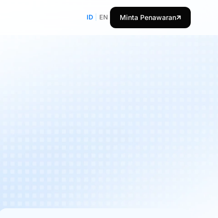
ID
|
EN
Minta Penawaran