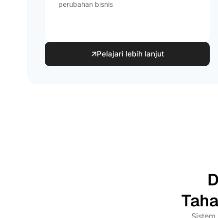
perubahan bisnis
Pelajari lebih lanjut
D
Taha
Sistem 