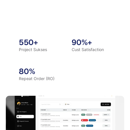
550+
90%+
Project Sukses
Cust Satisfaction
80%
Repeat Order (RO)