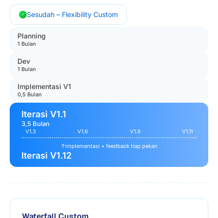
Sesudah – Flexibility Custom
Planning
1 Bulan
Dev
1 Bulan
Implementasi V1
0,5 Bulan
Iterasi V1.1
3,5 Bulan
V1.3
V1.6
V1.9
V1.11
↑
implementasi + feedback tiap pekan
Iterasi V1.12
Waterfall Custom