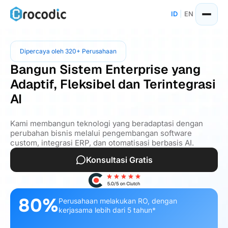
ID
|
EN
Dipercaya oleh 320+ Perusahaan
Bangun Sistem Enterprise yang
Adaptif, Fleksibel dan Terintegrasi
AI
Kami membangun teknologi yang beradaptasi dengan
perubahan bisnis melalui pengembangan software
custom, integrasi ERP, dan otomatisasi berbasis AI.
Konsultasi Gratis
80%
Perusahaan melakukan RO, dengan
kerjasama lebih dari 5 tahun*