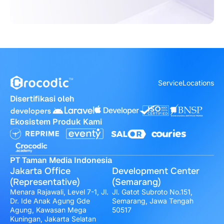
Service
Locations
Disertifikasi oleh
Ekosistem Produk Kami
PT Taman Media Indonesia
Jakarta Office
Development Center
(Representative)
(Semarang)
Menara Rajawali, Level 7-1, Jl.
Jl. Gatot Subroto No.151,
Dr. Ide Anak Agung Gde
Semarang, Jawa Tengah
Agung, Kawasan Mega
50517
Kuningan, Jakarta Selatan