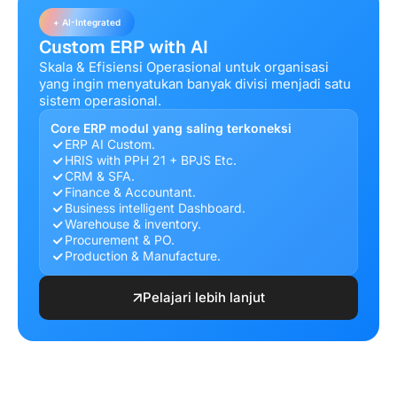
+ AI-Integrated
Custom ERP with AI
Skala & Efisiensi Operasional untuk organisasi
yang ingin menyatukan banyak divisi menjadi satu
sistem operasional.
Core ERP modul yang saling terkoneksi
ERP AI Custom.
HRIS with PPH 21 + BPJS Etc.
CRM & SFA.
Finance & Accountant.
Business intelligent Dashboard.
Warehouse & inventory.
Procurement & PO.
Production & Manufacture.
Pelajari lebih lanjut