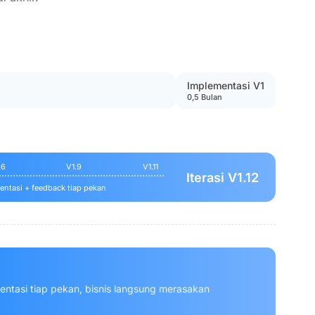
Implementasi V1
0,5 Bulan
.6
V1.9
V1.11
Iterasi V1.12
ntasi + feedback tiap pekan
entasi tiap pekan, bisnis langsung merasakan