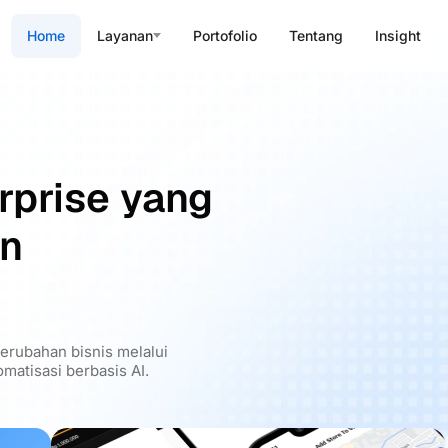
Home
Layanan
Portofolio
Tentang
Insight
rprise yang
an
rubahan bisnis melalui
matisasi berbasis AI.