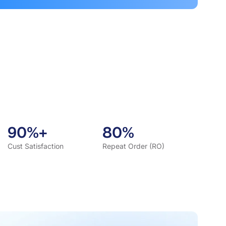
90%+
80%
Cust Satisfaction
Repeat Order (RO)