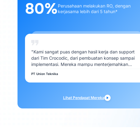
80%
Perusahaan melakukan RO, dengan
kerjasama lebih dari 5 tahun*
"Kami sangat puas dengan hasil kerja dan support
dari Tim Crocodic, dari pembuatan konsep sampai
implementasi. Mereka mampu menterjemahkan
kebutuhan Kami dengan baik"
PT Union Teknika
Lihat Pendapat Mereka