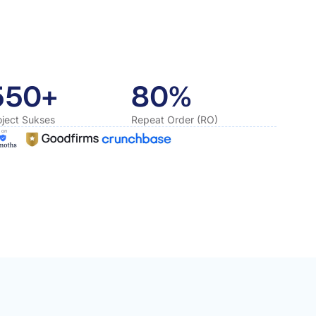
550+
80%
oject Sukses
Repeat Order (RO)