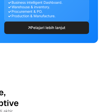
Business intelligent Dashboard.
Warehouse & inventory.
Procurement & PO.
Production & Manufacture.
Pelajari lebih lanjut
e,
ptive
i akhir.