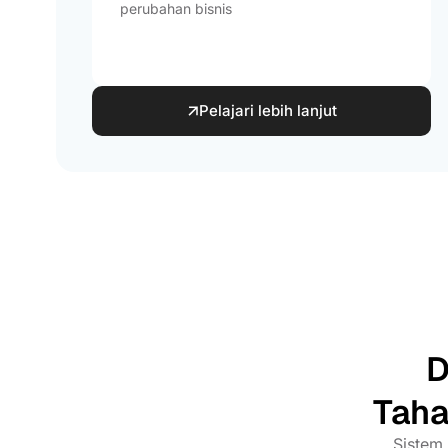
perubahan bisnis
Pelajari lebih lanjut
D
Taha
Sistem 