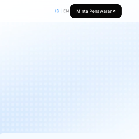
ID
|
EN
Minta Penawaran