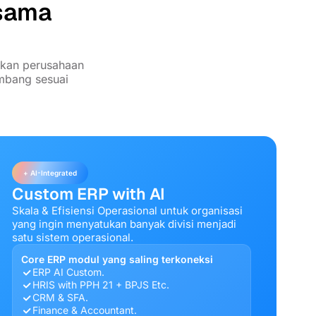
rsama
nkan perusahaan
embang sesuai
+ AI-Integrated
Custom ERP with AI
Skala & Efisiensi Operasional untuk organisasi
yang ingin menyatukan banyak divisi menjadi
satu sistem operasional.
Core ERP modul yang saling terkoneksi
ERP AI Custom.
HRIS with PPH 21 + BPJS Etc.
CRM & SFA.
Finance & Accountant.