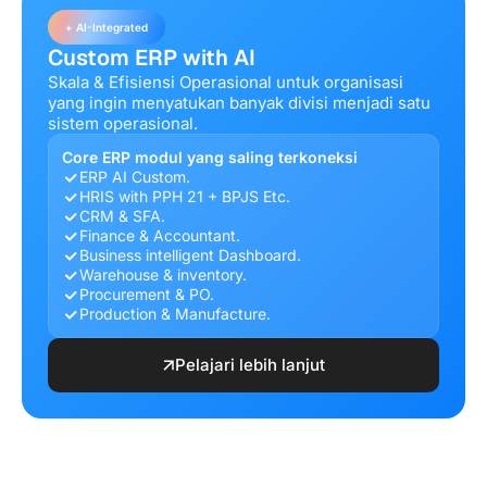
+ AI-Integrated
Custom ERP with AI
Skala & Efisiensi Operasional untuk organisasi
yang ingin menyatukan banyak divisi menjadi satu
sistem operasional.
Core ERP modul yang saling terkoneksi
ERP AI Custom.
HRIS with PPH 21 + BPJS Etc.
CRM & SFA.
Finance & Accountant.
Business intelligent Dashboard.
Warehouse & inventory.
Procurement & PO.
Production & Manufacture.
Pelajari lebih lanjut