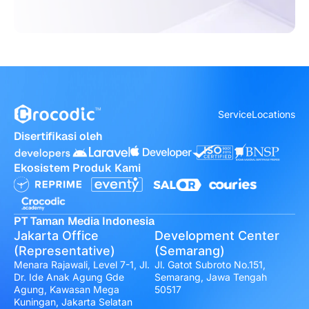
Service
Locations
Disertifikasi oleh
Ekosistem Produk Kami
PT Taman Media Indonesia
Jakarta Office
Development Center
(Representative)
(Semarang)
Menara Rajawali, Level 7-1, Jl.
Jl. Gatot Subroto No.151,
Dr. Ide Anak Agung Gde
Semarang, Jawa Tengah
Agung, Kawasan Mega
50517
Kuningan, Jakarta Selatan