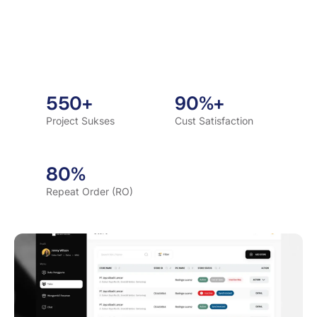
550+
90%+
Project Sukses
Cust Satisfaction
80%
Repeat Order (RO)