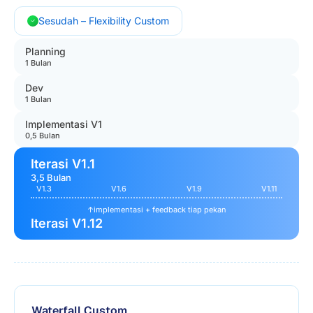
Sesudah – Flexibility Custom
Planning
1 Bulan
Dev
1 Bulan
Implementasi V1
0,5 Bulan
Iterasi V1.1
3,5 Bulan
V1.3
V1.6
V1.9
V1.11
↑
implementasi + feedback tiap pekan
Iterasi V1.12
Waterfall Custom