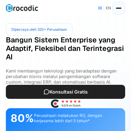
ID
|
EN
Dipercaya oleh 320+ Perusahaan
Bangun Sistem Enterprise yang
Adaptif, Fleksibel dan Terintegrasi
AI
Kami membangun teknologi yang beradaptasi dengan
perubahan bisnis melalui pengembangan software
custom, integrasi ERP, dan otomatisasi berbasis AI.
Konsultasi Gratis
80%
Perusahaan melakukan RO, dengan
kerjasama lebih dari 5 tahun*