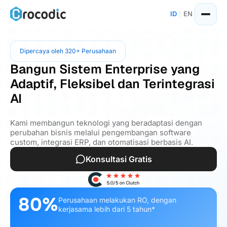
ID
|
EN
Dipercaya oleh 320+ Perusahaan
Bangun Sistem Enterprise yang
Adaptif, Fleksibel dan Terintegrasi
AI
Kami membangun teknologi yang beradaptasi dengan
perubahan bisnis melalui pengembangan software
custom, integrasi ERP, dan otomatisasi berbasis AI.
Konsultasi Gratis
80%
Perusahaan melakukan RO, dengan
kerjasama lebih dari 5 tahun*