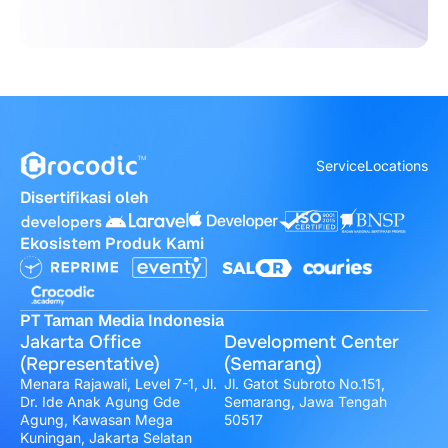
Service
Locations
Disertifikasi oleh
Ekosistem Produk Kami
PT Taman Media Indonesia
Jakarta Office
Development Center
(Representative)
(Semarang)
Menara Rajawali, Level 7-1, Jl.
Jl. Gatot Subroto No.151,
Dr. Ide Anak Agung Gde
Semarang, Jawa Tengah
Agung, Kawasan Mega
50517
Kuningan, Jakarta Selatan