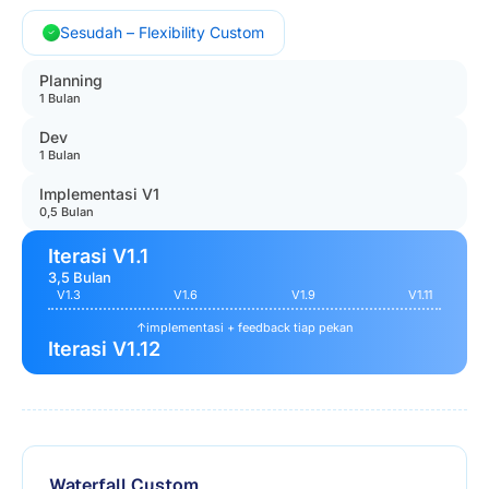
Sesudah – Flexibility Custom
Planning
1 Bulan
Dev
1 Bulan
Implementasi V1
0,5 Bulan
Iterasi V1.1
3,5 Bulan
V1.3
V1.6
V1.9
V1.11
↑
implementasi + feedback tiap pekan
Iterasi V1.12
Waterfall Custom