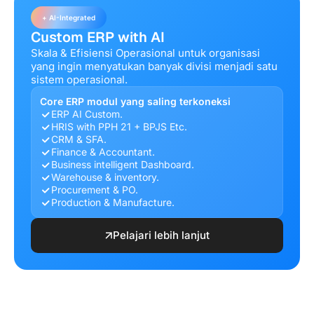
+ AI-Integrated
Custom ERP with AI
Skala & Efisiensi Operasional untuk organisasi
yang ingin menyatukan banyak divisi menjadi satu
sistem operasional.
Core ERP modul yang saling terkoneksi
ERP AI Custom.
HRIS with PPH 21 + BPJS Etc.
CRM & SFA.
Finance & Accountant.
Business intelligent Dashboard.
Warehouse & inventory.
Procurement & PO.
Production & Manufacture.
Pelajari lebih lanjut