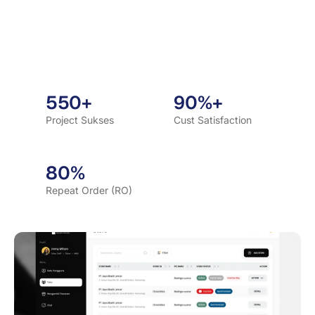
550+
90%+
Project Sukses
Cust Satisfaction
80%
Repeat Order (RO)