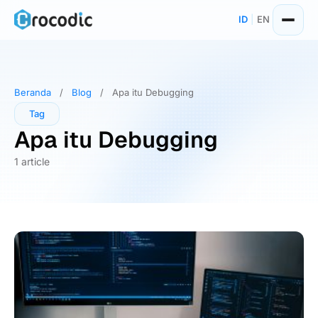
Skip
ID
|
EN
to
content
Beranda
/
Blog
/
Apa itu Debugging
Tag
Apa itu Debugging
1 article