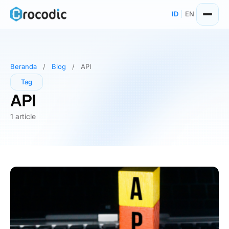
Skip
ID
|
EN
to
content
Beranda
/
Blog
/
API
Tag
API
1 article