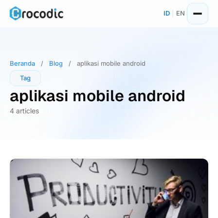
Skip
ID
|
EN
to
content
Beranda
/
Blog
/
aplikasi mobile android
Tag
aplikasi mobile android
4 articles