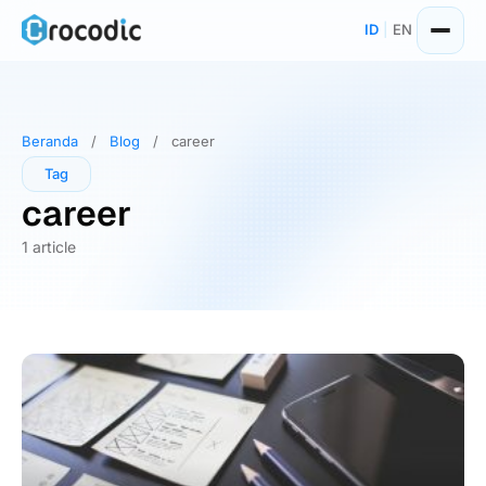
Skip
ID
|
EN
to
content
Beranda
/
Blog
/
career
Tag
career
1 article