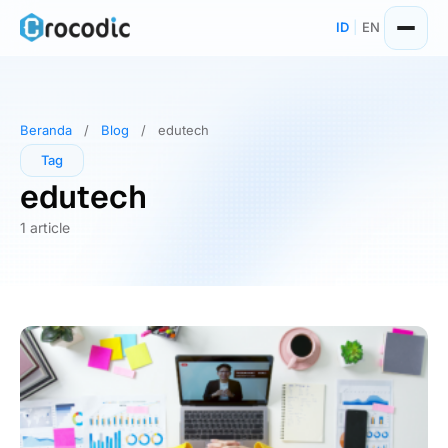
Skip
ID
|
EN
to
content
Beranda
/
Blog
/
edutech
Tag
edutech
1 article