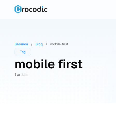
Skip
to
content
Beranda
/
Blog
/
mobile first
Tag
mobile first
1 article