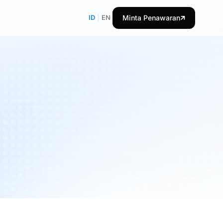
ID
|
EN
Minta Penawaran