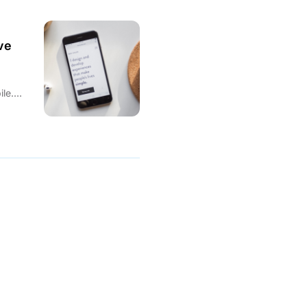
ve
le.