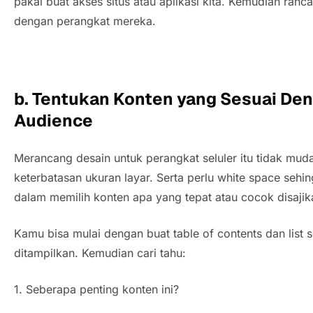
pakai buat akses situs atau aplikasi kita. Kemudian ranc
dengan perangkat mereka.
b. Tentukan Konten yang Sesuai De
Audience
Merancang desain untuk perangkat seluler itu tidak mu
keterbatasan ukuran layar. Serta perlu
white space
sehin
dalam memilih konten apa yang tepat atau cocok disaj
Kamu bisa mulai dengan buat table of contents dan list
ditampilkan. Kemudian cari tahu:
1. Seberapa penting konten ini?