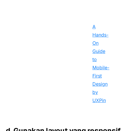
A
Hands-
On
Guide
to
Mobile-
First
Design
by
UXPin
d. Gunakan layout yang responsif