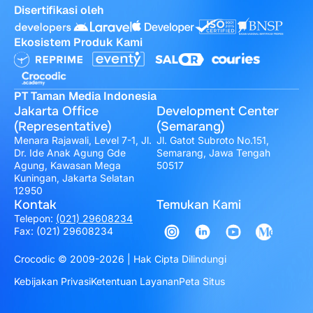
Disertifikasi oleh
Ekosistem Produk Kami
PT Taman Media Indonesia
Jakarta Office
Development Center
(Representative)
(Semarang)
Menara Rajawali, Level 7-1, Jl.
Jl. Gatot Subroto No.151,
Dr. Ide Anak Agung Gde
Semarang, Jawa Tengah
Agung, Kawasan Mega
50517
Kuningan, Jakarta Selatan
12950
Kontak
Temukan Kami
Telepon:
(021) 29608234
Fax: (021) 29608234
Crocodic © 2009-2026 | Hak Cipta Dilindungi
Kebijakan Privasi
Ketentuan Layanan
Peta Situs