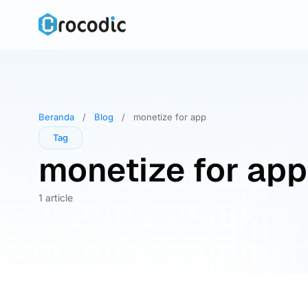
Skip
to
content
Beranda
/
Blog
/
monetize for app
Tag
monetize for app
1 article