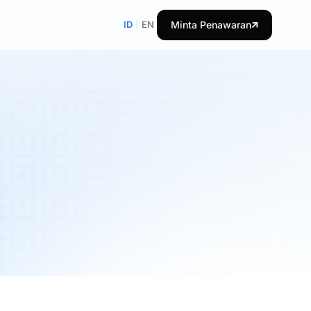
ID
|
EN
Minta Penawaran