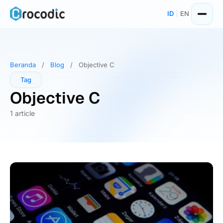
Skip
ID
|
EN
to
content
Beranda
/
Blog
/
Objective C
Tag
Objective C
1 article