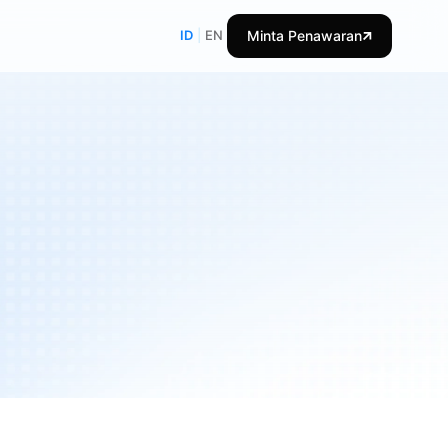
ID
|
EN
Minta Penawaran