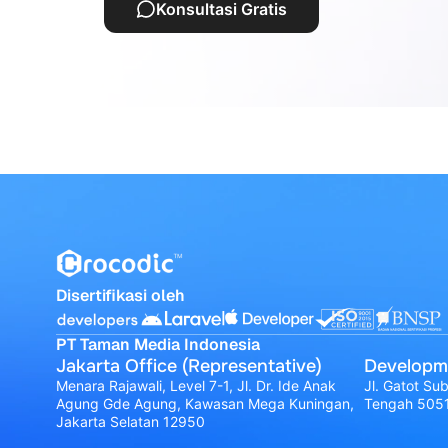
Konsultasi Gratis
Disertifikasi oleh
PT Taman Media Indonesia
Jakarta Office (Representative)
Developm
Menara Rajawali, Level 7-1, Jl. Dr. Ide Anak
Jl. Gatot Su
Agung Gde Agung, Kawasan Mega Kuningan,
Tengah 505
Jakarta Selatan 12950