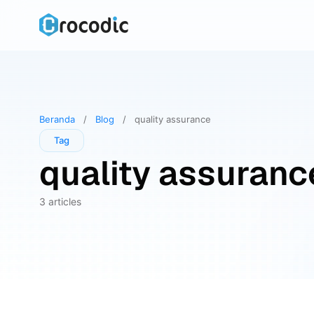
Skip
to
content
Beranda
/
Blog
/
quality assurance
Tag
quality assuranc
3 articles