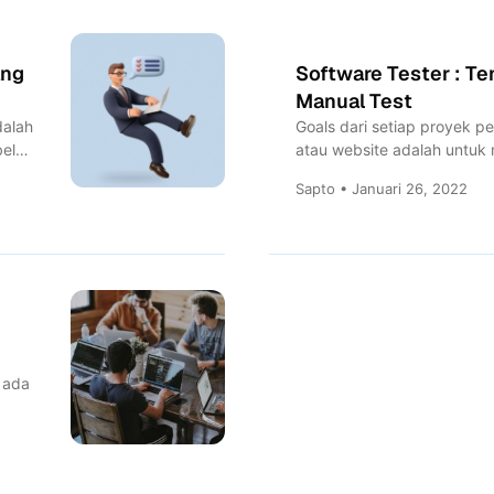
ang
Software Tester : T
Manual Test
dalah
Goals dari setiap proyek p
bel
atau website adalah untuk
berkualitas tinggi,...
Sapto • Januari 26, 2022
k ada