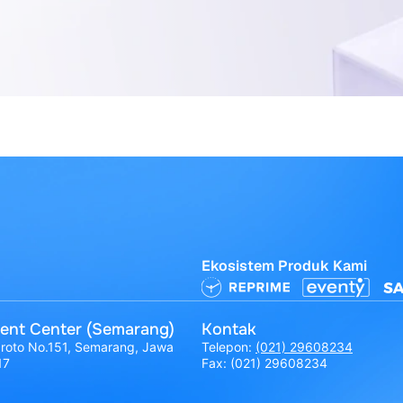
Ekosistem Produk Kami
ent Center (Semarang)
Kontak
broto No.151, Semarang, Jawa
Telepon:
(021) 29608234
17
Fax: (021) 29608234