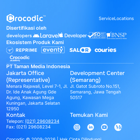
Service
Locations
Disertifikasi oleh
Ekosistem Produk Kami
PT Taman Media Indonesia
Jakarta Office
Development Center
(Representative)
(Semarang)
Menara Rajawali, Level 7-1, Jl.
Jl. Gatot Subroto No.151,
Dr. Ide Anak Agung Gde
Semarang, Jawa Tengah
Agung, Kawasan Mega
50517
Kuningan, Jakarta Selatan
12950
Kontak
Temukan Kami
Telepon:
(021) 29608234
Fax: (021) 29608234
Crocodic © 2009-2026 | Hak Cipta Dilindungi