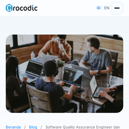
ID
|
EN
Beranda
/
Blog
/
Software Quality Assurance Engineer dan