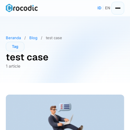
Skip
ID
|
EN
to
content
Beranda
/
Blog
/
test case
Tag
test case
1 article