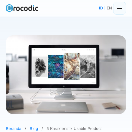
Skip
ID
|
EN
to
content
Beranda
/
Blog
/
5 Karakteristik Usable Product