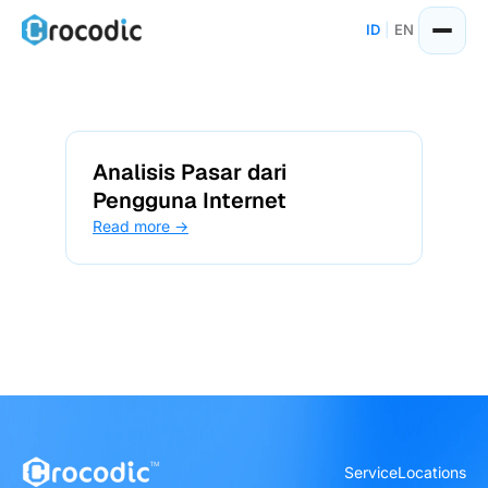
Skip
ID
|
EN
to
content
Analisis Pasar dari
Pengguna Internet
Read more →
Service
Locations