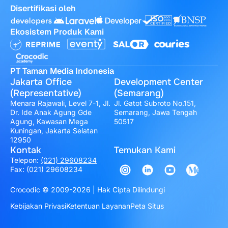
Disertifikasi oleh
Ekosistem Produk Kami
PT Taman Media Indonesia
Jakarta Office
Development Center
(Representative)
(Semarang)
Menara Rajawali, Level 7-1, Jl.
Jl. Gatot Subroto No.151,
Dr. Ide Anak Agung Gde
Semarang, Jawa Tengah
Agung, Kawasan Mega
50517
Kuningan, Jakarta Selatan
12950
Kontak
Temukan Kami
Telepon:
(021) 29608234
Fax: (021) 29608234
Crocodic © 2009-2026 | Hak Cipta Dilindungi
Kebijakan Privasi
Ketentuan Layanan
Peta Situs