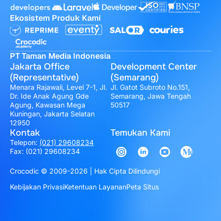
Ekosistem Produk Kami
PT Taman Media Indonesia
Jakarta Office
Development Center
(Representative)
(Semarang)
Menara Rajawali, Level 7-1, Jl.
Jl. Gatot Subroto No.151,
Dr. Ide Anak Agung Gde
Semarang, Jawa Tengah
Agung, Kawasan Mega
50517
Kuningan, Jakarta Selatan
12950
Kontak
Temukan Kami
Telepon:
(021) 29608234
Fax: (021) 29608234
Crocodic © 2009-2026 | Hak Cipta Dilindungi
Kebijakan Privasi
Ketentuan Layanan
Peta Situs