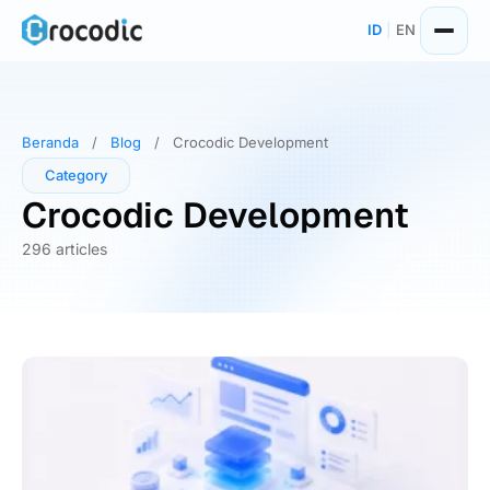
Skip
ID
|
EN
to
content
Beranda
/
Blog
/
Crocodic Development
Category
Crocodic Development
296 articles