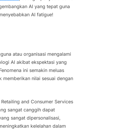
ngembangkan AI yang tepat guna
 menyebabkan
AI fatigue
!
gguna atau organisasi mengalami
ologi AI akibat ekspektasi yang
. Fenomena ini semakin meluas
k memberikan nilai sesuai dengan
f Retailing and Consumer Services
ng sangat canggih dapat
ng sangat dipersonalisasi,
eningkatkan kelelahan dalam