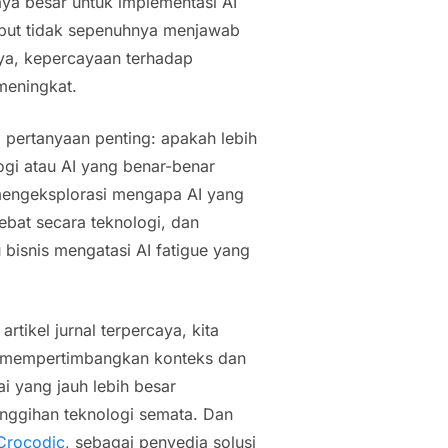
ya besar untuk implementasi AI
ebut tidak sepenuhnya menjawab
ya, kepercayaan terhadap
meningkat.
 pertanyaan penting: apakah lebih
ogi atau AI yang benar-benar
 mengeksplorasi mengapa AI yang
hebat secara teknologi, dan
 bisnis mengatasi
AI fatigue
yang
 artikel jurnal terpercaya, kita
n mempertimbangkan konteks dan
i yang jauh lebih besar
nggihan teknologi semata. Dan
Crocodic
, sebagai penyedia solusi