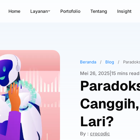
Home
Layanan
Portofolio
Tentang
Insight
Beranda
/
Blog
/
Paradoks
Mei 26, 2025
|
15 mins read
Paradoks 
Canggih
Lari?
By :
crocodic