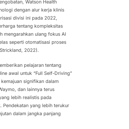
engobatan, Watson Health
logi dengan alur kerja klinis
sasi divisi ini pada 2022,
rharga tentang kompleksitas
lah mengarahkan ulang fokus AI
elas seperti otomatisasi proses
(Strickland, 2022).
mberikan pelajaran tentang
line
awal untuk “
Full Self-Driving
”
pai kemajuan signifikan dalam
 Waymo, dan lainnya terus
ng lebih realistis pada
. Pendekatan yang lebih terukur
njutan dalam jangka panjang