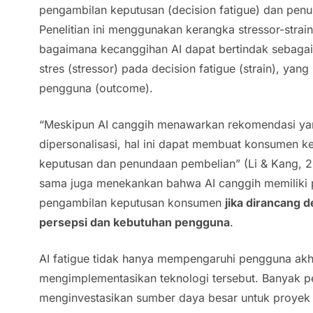
pengambilan keputusan (
decision fatigue
) dan pen
Penelitian ini menggunakan kerangka
stressor-stra
bagaimana kecanggihan AI dapat bertindak sebaga
stres (
stressor
) pada
decision fatigue
(
strain
), yang
pengguna (
outcome
).
“Meskipun AI canggih menawarkan rekomendasi ya
dipersonalisasi, hal ini dapat membuat konsumen k
keputusan dan penundaan pembelian” (Li & Kang, 2
sama juga menekankan bahwa AI canggih memiliki p
pengambilan keputusan konsumen
jika dirancang
persepsi dan kebutuhan pengguna
.
AI fatigue
tidak hanya mempengaruhi pengguna akhir
mengimplementasikan teknologi tersebut. Banyak p
menginvestasikan sumber daya besar untuk proyek 