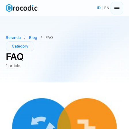
Skip
ID
|
EN
to
content
Beranda
/
Blog
/
FAQ
Category
FAQ
1 article