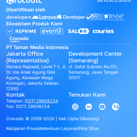
Service
Locations
Disertifikasi oleh
Ekosistem Produk Kami
PT Taman Media Indonesia
Jakarta Office
Development Center
(Representative)
(Semarang)
Menara Rajawali, Level 7-1, Jl.
Jl. Gatot Subroto No.151,
Dr. Ide Anak Agung Gde
Semarang, Jawa Tengah
Agung, Kawasan Mega
50517
Kuningan, Jakarta Selatan
12950
Kontak
Temukan Kami
Telepon:
(021) 29608234
Fax: (021) 29608234
Crocodic © 2009-2026 | Hak Cipta Dilindungi
Kebijakan Privasi
Ketentuan Layanan
Peta Situs