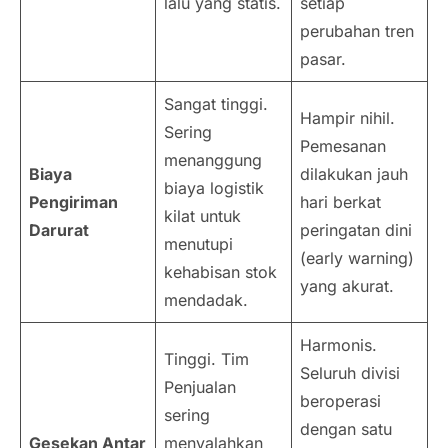
lalu yang statis.
setiap
perubahan tren
pasar.
Sangat tinggi.
Hampir nihil.
Sering
Pemesanan
menanggung
Biaya
dilakukan jauh
biaya logistik
Pengiriman
hari berkat
kilat untuk
Darurat
peringatan dini
menutupi
(
early warning
)
kehabisan stok
yang akurat.
mendadak.
Harmonis.
Tinggi. Tim
Seluruh divisi
Penjualan
beroperasi
sering
dengan satu
Gesekan Antar
menyalahkan