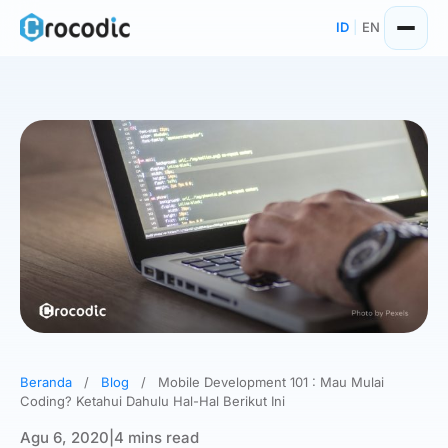
Skip
ID
|
EN
to
content
Beranda
/
Blog
/
Mobile Development 101 : Mau Mulai
Coding? Ketahui Dahulu Hal-Hal Berikut Ini
Agu 6, 2020
|
4 mins read