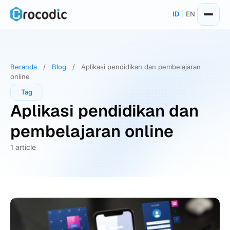
Skip
ID
|
EN
to
content
Beranda
/
Blog
/
Aplikasi pendidikan dan pembelajaran
online
Tag
Aplikasi pendidikan dan
pembelajaran online
1 article