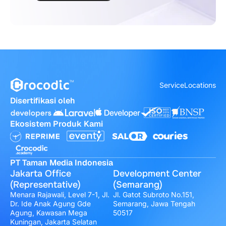
Service
Locations
Disertifikasi oleh
Ekosistem Produk Kami
PT Taman Media Indonesia
Jakarta Office
Development Center
(Representative)
(Semarang)
Menara Rajawali, Level 7-1, Jl.
Jl. Gatot Subroto No.151,
Dr. Ide Anak Agung Gde
Semarang, Jawa Tengah
Agung, Kawasan Mega
50517
Kuningan, Jakarta Selatan