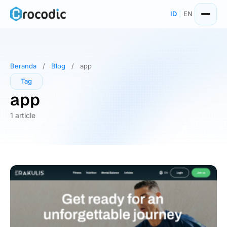
Skip
ID
|
EN
to
content
Beranda
/
Blog
/
app
Tag
app
1 article